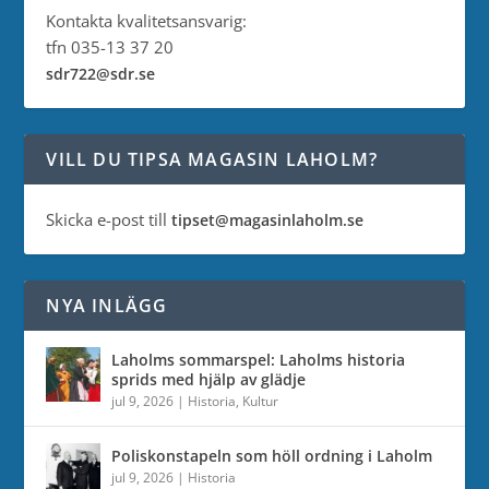
Kontakta kvalitetsansvarig:
tfn 035-13 37 20
sdr722@sdr.se
VILL DU TIPSA MAGASIN LAHOLM?
Skicka e-post till
tipset@magasinlaholm.se
NYA INLÄGG
Laholms sommarspel: Laholms historia
sprids med hjälp av glädje
jul 9, 2026
|
Historia
,
Kultur
Poliskonstapeln som höll ordning i Laholm
jul 9, 2026
|
Historia