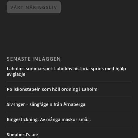
VÅRT NÄRINGSLIV
SENASTE INLÄGGEN
Laholms sommarspel: Laholms historia sprids med hjälp
av glädje
Poliskonstapeln som höll ordning i Laholm
Siv-Inger – sångfågeln från Årnaberga
Bingestickning: Av många maskor små…
Shepherd’s pie