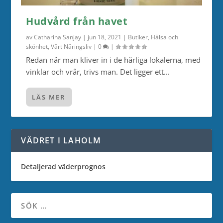
Hudvård från havet
av
Catharina Sanjay
|
jun 18, 2021
|
Butiker
,
Hälsa och
skönhet
,
Vårt Näringsliv
|
0
|
Redan när man kliver in i de härliga lokalerna, med
vinklar och vrår, trivs man. Det ligger ett...
LÄS MER
VÄDRET I LAHOLM
Detaljerad väderprognos