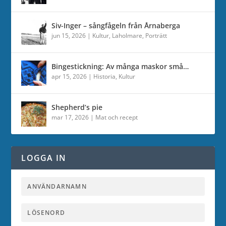
Siv-Inger – sångfågeln från Årnaberga
jun 15, 2026
|
Kultur
,
Laholmare
,
Porträtt
Bingestickning: Av många maskor små…
apr 15, 2026
|
Historia
,
Kultur
Shepherd’s pie
mar 17, 2026
|
Mat och recept
LOGGA IN