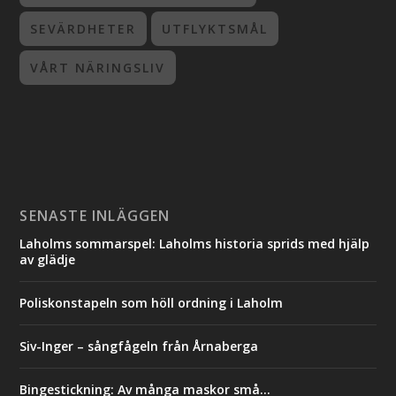
SEVÄRDHETER
UTFLYKTSMÅL
VÅRT NÄRINGSLIV
SENASTE INLÄGGEN
Laholms sommarspel: Laholms historia sprids med hjälp
av glädje
Poliskonstapeln som höll ordning i Laholm
Siv-Inger – sångfågeln från Årnaberga
Bingestickning: Av många maskor små…