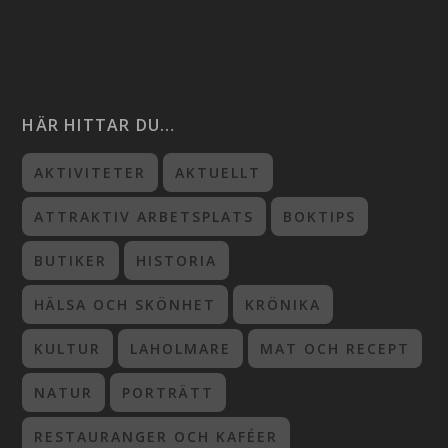
HÄR HITTAR DU…
AKTIVITETER
AKTUELLT
ATTRAKTIV ARBETSPLATS
BOKTIPS
BUTIKER
HISTORIA
HÄLSA OCH SKÖNHET
KRÖNIKA
KULTUR
LAHOLMARE
MAT OCH RECEPT
NATUR
PORTRÄTT
RESTAURANGER OCH KAFÉER