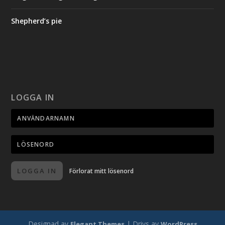
Shepherd’s pie
LOGGA IN
LOGGA IN
Förlorat mitt lösenord
Designad av
| Drivs av
Elegant Themes
WordPress