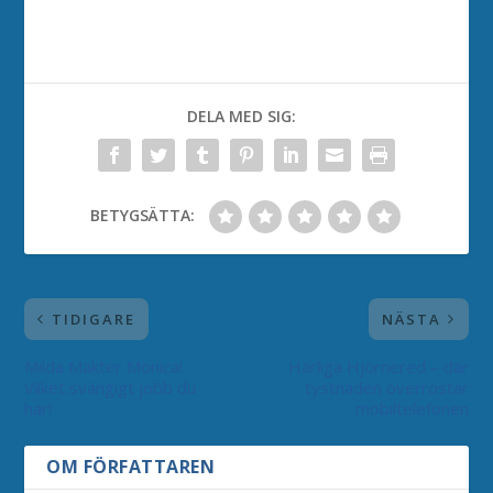
DELA MED SIG:
BETYGSÄTTA:
TIDIGARE
NÄSTA
Milda Makter Monica!
Härliga Hjörnered – där
Vilket svängigt jobb du
tystnaden överröstar
har!
mobiltelefonen
OM FÖRFATTAREN