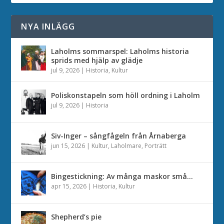
NYA INLÄGG
Laholms sommarspel: Laholms historia
sprids med hjälp av glädje
jul 9, 2026
|
Historia
,
Kultur
Poliskonstapeln som höll ordning i Laholm
jul 9, 2026
|
Historia
Siv-Inger – sångfågeln från Årnaberga
jun 15, 2026
|
Kultur
,
Laholmare
,
Porträtt
Bingestickning: Av många maskor små…
apr 15, 2026
|
Historia
,
Kultur
Shepherd’s pie