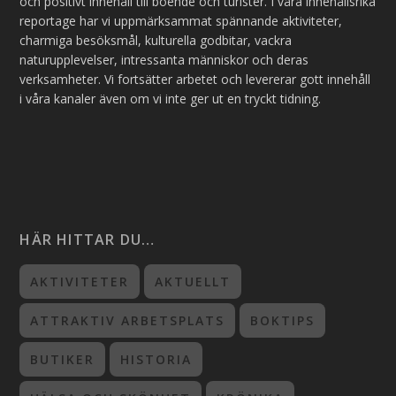
och positivt innehåll till boende och turister. I våra innehållsrika
reportage har vi uppmärksammat spännande aktiviteter,
charmiga besöksmål, kulturella godbitar, vackra
naturupplevelser, intressanta människor och deras
verksamheter. Vi fortsätter arbetet och levererar gott innehåll
i våra kanaler även om vi inte ger ut en tryckt tidning.
HÄR HITTAR DU…
AKTIVITETER
AKTUELLT
ATTRAKTIV ARBETSPLATS
BOKTIPS
BUTIKER
HISTORIA