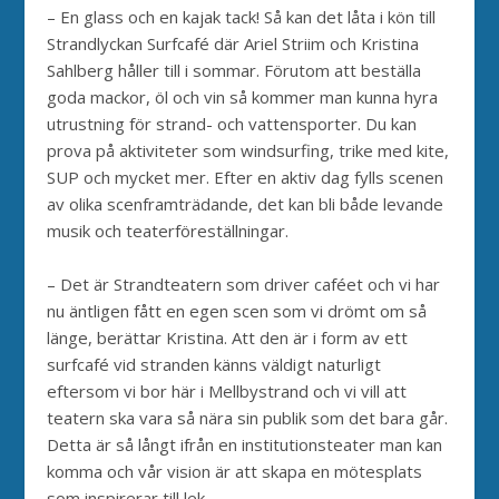
– En glass och en kajak tack! Så kan det låta i kön till
Strandlyckan Surfcafé där Ariel Striim och Kristina
Sahlberg håller till i sommar. Förutom att beställa
goda mackor, öl och vin så kommer man kunna hyra
utrustning för strand- och vattensporter. Du kan
prova på aktiviteter som windsurfing, trike med kite,
SUP och mycket mer. Efter en aktiv dag fylls scenen
av olika scenframträdande, det kan bli både levande
musik och teaterföreställningar.
– Det är Strandteatern som driver caféet och vi har
nu äntligen fått en egen scen som vi drömt om så
länge, berättar Kristina. Att den är i form av ett
surfcafé vid stranden känns väldigt naturligt
eftersom vi bor här i Mellbystrand och vi vill att
teatern ska vara så nära sin publik som det bara går.
Detta är så långt ifrån en institutionsteater man kan
komma och vår vision är att skapa en mötesplats
som inspirerar till lek.