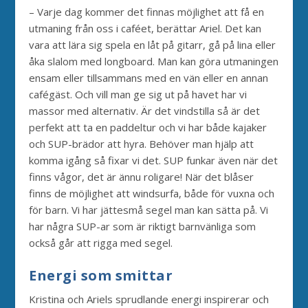
– Varje dag kommer det finnas möjlighet att få en
utmaning från oss i caféet, berättar Ariel. Det kan
vara att lära sig spela en låt på gitarr, gå på lina eller
åka slalom med longboard. Man kan göra utmaningen
ensam eller tillsammans med en vän eller en annan
cafégäst. Och vill man ge sig ut på havet har vi
massor med alternativ. Är det vindstilla så är det
perfekt att ta en paddeltur och vi har både kajaker
och SUP-brädor att hyra. Behöver man hjälp att
komma igång så fixar vi det. SUP funkar även när det
finns vågor, det är ännu roligare! När det blåser
finns de möjlighet att windsurfa, både för vuxna och
för barn. Vi har jättesmå segel man kan sätta på. Vi
har några SUP-ar som är riktigt barnvänliga som
också går att rigga med segel.
Energi som smittar
Kristina och Ariels sprudlande energi inspirerar och