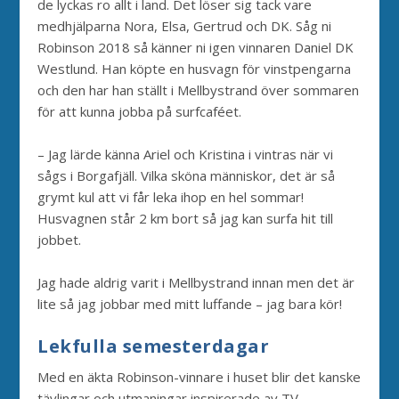
de lyckas ro allt i land. Det löser sig tack vare
medhjälparna Nora, Elsa, Gertrud och DK. Såg ni
Robinson 2018 så känner ni igen vinnaren Daniel DK
Westlund. Han köpte en husvagn för vinstpengarna
och den har han ställt i Mellbystrand över sommaren
för att kunna jobba på surfcaféet.
– Jag lärde känna Ariel och Kristina i vintras när vi
sågs i Borgafjäll. Vilka sköna människor, det är så
grymt kul att vi får leka ihop en hel sommar!
Husvagnen står 2 km bort så jag kan surfa hit till
jobbet.
Jag hade aldrig varit i Mellbystrand innan men det är
lite så jag jobbar med mitt luffande – jag bara kör!
Lekfulla semesterdagar
Med en äkta Robinson-vinnare i huset blir det kanske
tävlingar och utmaningar inspirerade av TV-