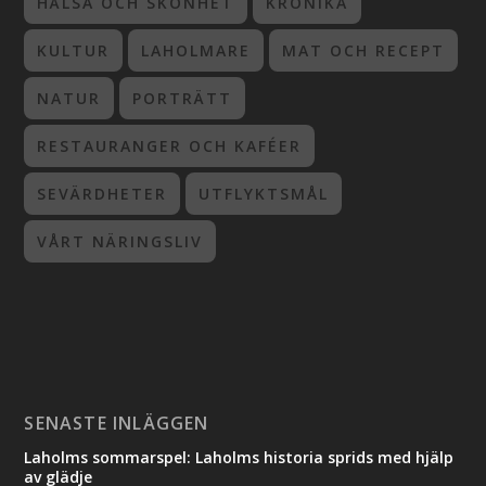
HÄLSA OCH SKÖNHET
KRÖNIKA
KULTUR
LAHOLMARE
MAT OCH RECEPT
NATUR
PORTRÄTT
RESTAURANGER OCH KAFÉER
SEVÄRDHETER
UTFLYKTSMÅL
VÅRT NÄRINGSLIV
SENASTE INLÄGGEN
Laholms sommarspel: Laholms historia sprids med hjälp
av glädje