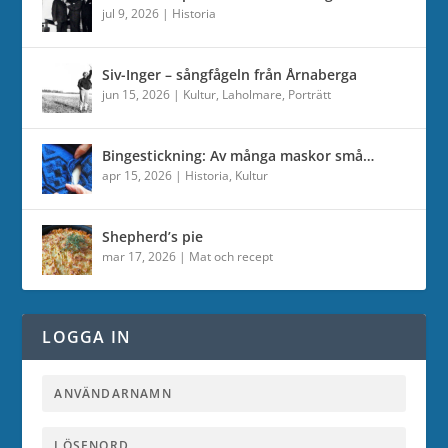
jul 9, 2026
|
Historia
Siv-Inger – sångfågeln från Årnaberga
jun 15, 2026
|
Kultur
,
Laholmare
,
Porträtt
Bingestickning: Av många maskor små…
apr 15, 2026
|
Historia
,
Kultur
Shepherd’s pie
mar 17, 2026
|
Mat och recept
LOGGA IN