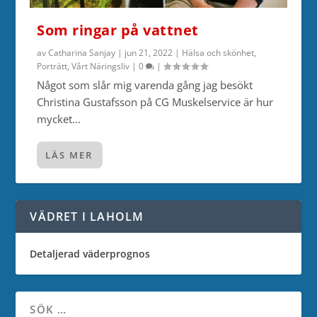
Som ringar på vattnet
av
Catharina Sanjay
|
jun 21, 2022
|
Hälsa och skönhet
,
Porträtt
,
Vårt Näringsliv
|
0
|
Något som slår mig varenda gång jag besökt
Christina Gustafsson på CG Muskelservice är hur
mycket...
LÄS MER
VÄDRET I LAHOLM
Detaljerad väderprognos