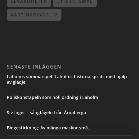
SEVÄRDHETER
UTFLYKTSMÅL
VÅRT NÄRINGSLIV
SENASTE INLÄGGEN
Laholms sommarspel: Laholms historia sprids med hjälp
av glädje
Poliskonstapeln som höll ordning i Laholm
Siv-Inger – sångfågeln från Årnaberga
Bingestickning: Av många maskor små…