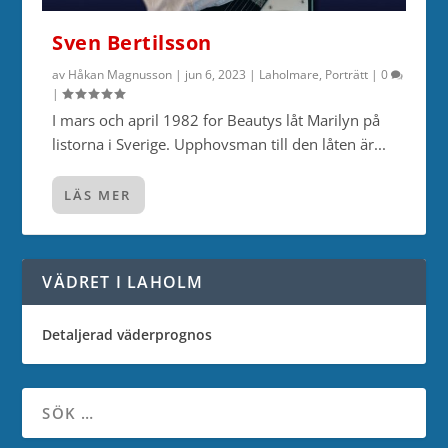
Sven Bertilsson
av
Håkan Magnusson
|
jun 6, 2023
|
Laholmare
,
Porträtt
|
0
|
I mars och april 1982 for Beautys låt Marilyn på
listorna i Sverige. Upphovsman till den låten är...
LÄS MER
VÄDRET I LAHOLM
Detaljerad väderprognos