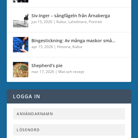
Siv-Inger – sångfågeln från Årnaberga
jun 15, 2026
|
Kultur
,
Laholmare
,
Porträtt
Bingestickning: Av många maskor små…
apr 15, 2026
|
Historia
,
Kultur
Shepherd’s pie
mar 17, 2026
|
Mat och recept
LOGGA IN