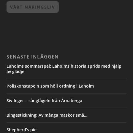
VÅRT NÄRINGSLIV
SENASTE INLÄGGEN
Laholms sommarspel: Laholms historia sprids med hjälp
av glädje
Poliskonstapeln som höll ordning i Laholm
Siv-Inger – sångfågeln från Årnaberga
Bingestickning: Av många maskor små…
Shepherd’s pie