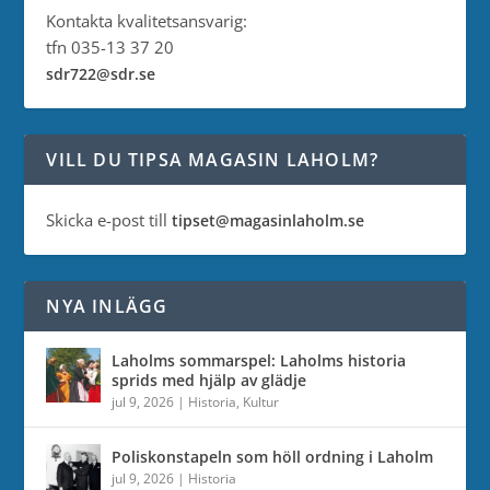
Kontakta kvalitetsansvarig:
tfn 035-13 37 20
sdr722@sdr.se
VILL DU TIPSA MAGASIN LAHOLM?
Skicka e-post till
tipset@magasinlaholm.se
NYA INLÄGG
Laholms sommarspel: Laholms historia
sprids med hjälp av glädje
jul 9, 2026
|
Historia
,
Kultur
Poliskonstapeln som höll ordning i Laholm
jul 9, 2026
|
Historia