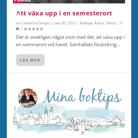
0
Att växa upp i en semesterort
%
av
Catharina Sanjay
|
sep 30, 2021
|
Boktips
,
Kultur
,
Natur
|
0
|
Det är onekligen något visst med det, att växa upp i
en sommarort vid havet. Samhällets förändring...
LÄS MER