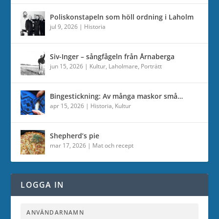
Poliskonstapeln som höll ordning i Laholm
jul 9, 2026
|
Historia
Siv-Inger – sångfågeln från Årnaberga
jun 15, 2026
|
Kultur
,
Laholmare
,
Porträtt
Bingestickning: Av många maskor små…
apr 15, 2026
|
Historia
,
Kultur
Shepherd’s pie
mar 17, 2026
|
Mat och recept
LOGGA IN