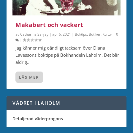
Makabert och vackert
av
Catharina Sanjay
|
apr 6, 2021
|
Boktips
,
Butiker
,
Kultur
|
0
|
Jag känner mig oändligt tacksam över Diana
Lavessons boktips på Bokhandeln Laholm. Det blir
aldrig...
LÄS MER
VÄDRET I LAHOLM
Detaljerad väderprognos