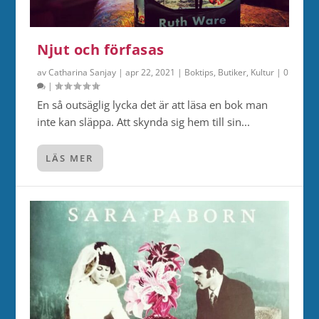
Njut och förfasas
av
Catharina Sanjay
|
apr 22, 2021
|
Boktips
,
Butiker
,
Kultur
|
0
|
En så outsäglig lycka det är att läsa en bok man
inte kan släppa. Att skynda sig hem till sin...
LÄS MER