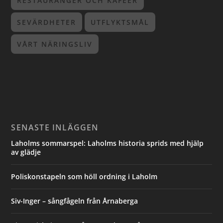
RESTAURANGER OCH KAFÉER
SEVÄRDHETER
UTFLYKTSMÅL
VÅRT NÄRINGSLIV
SENASTE INLÄGGEN
Laholms sommarspel: Laholms historia sprids med hjälp
av glädje
Poliskonstapeln som höll ordning i Laholm
Siv-Inger – sångfågeln från Årnaberga