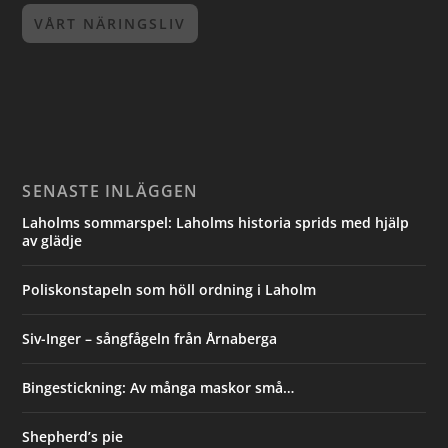
VÅRT NÄRINGSLIV
SENASTE INLÄGGEN
Laholms sommarspel: Laholms historia sprids med hjälp
av glädje
Poliskonstapeln som höll ordning i Laholm
Siv-Inger – sångfågeln från Årnaberga
Bingestickning: Av många maskor små…
Shepherd’s pie