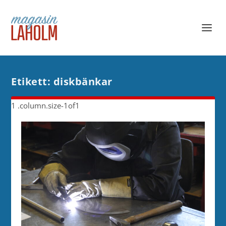
Etikett:
diskbänkar