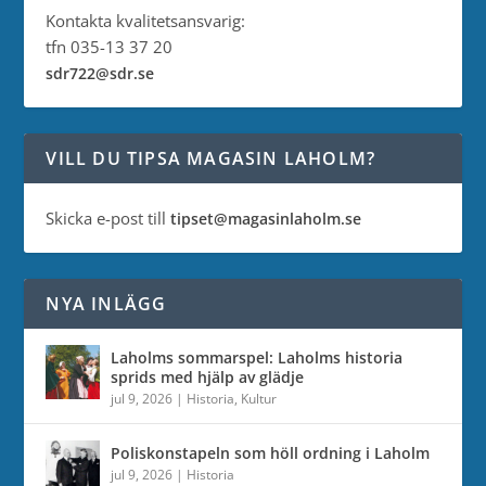
Kontakta kvalitetsansvarig:
tfn 035-13 37 20
sdr722@sdr.se
VILL DU TIPSA MAGASIN LAHOLM?
Skicka e-post till
tipset@magasinlaholm.se
NYA INLÄGG
Laholms sommarspel: Laholms historia
sprids med hjälp av glädje
jul 9, 2026
|
Historia
,
Kultur
Poliskonstapeln som höll ordning i Laholm
jul 9, 2026
|
Historia