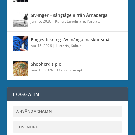
Siv-Inger – sångfågeln från Årnaberga
jun 15, 2026
|
Kultur
,
Laholmare
,
Porträtt
Bingestickning: Av många maskor små…
apr 15, 2026
|
Historia
,
Kultur
Shepherd’s pie
mar 17, 2026
|
Mat och recept
LOGGA IN