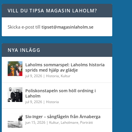
VILL DU TIPSA MAGASIN LAHOLM?
Skicka e-post till
tipset@magasinlaholm.se
NYA INLÄGG
Laholms sommarspel: Laholms historia
sprids med hjälp av glädje
jul 9, 2026
|
Historia
,
Kultur
Poliskonstapeln som höll ordning i
Laholm
jul 9, 2026
|
Historia
Siv-Inger – sångfågeln från Årnaberga
jun 15, 2026
|
Kultur
,
Laholmare
,
Porträtt