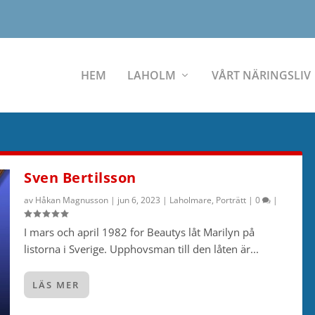
HEM
LAHOLM
VÅRT NÄRINGSLIV
Sven Bertilsson
av
Håkan Magnusson
|
jun 6, 2023
|
Laholmare
,
Porträtt
|
0
|
I mars och april 1982 for Beautys låt Marilyn på
listorna i Sverige. Upphovsman till den låten är...
LÄS MER