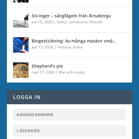
Siv-Inger – sångfågeln från Årnaberga
jun 15, 2026
|
Kultur
,
Laholmare
,
Porträtt
Bingestickning: Av många maskor små…
apr 15, 2026
|
Historia
,
Kultur
Shepherd’s pie
mar 17, 2026
|
Mat och recept
LOGGA IN