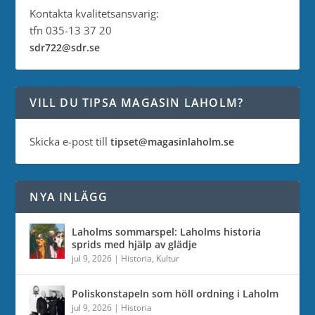
Kontakta kvalitetsansvarig:
tfn 035-13 37 20
sdr722@sdr.se
VILL DU TIPSA MAGASIN LAHOLM?
Skicka e-post till
tipset@magasinlaholm.se
NYA INLÄGG
Laholms sommarspel: Laholms historia
sprids med hjälp av glädje
jul 9, 2026
|
Historia
,
Kultur
Poliskonstapeln som höll ordning i Laholm
jul 9, 2026
|
Historia