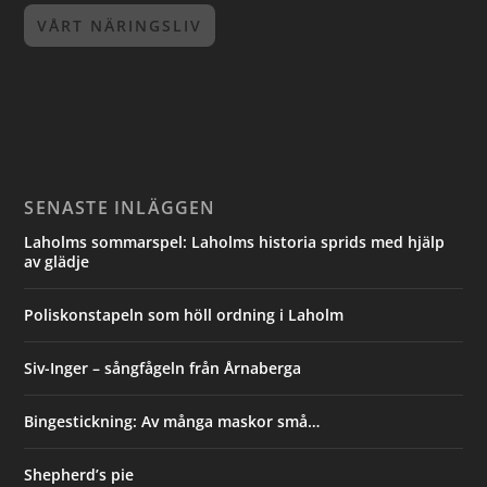
VÅRT NÄRINGSLIV
SENASTE INLÄGGEN
Laholms sommarspel: Laholms historia sprids med hjälp
av glädje
Poliskonstapeln som höll ordning i Laholm
Siv-Inger – sångfågeln från Årnaberga
Bingestickning: Av många maskor små…
Shepherd’s pie