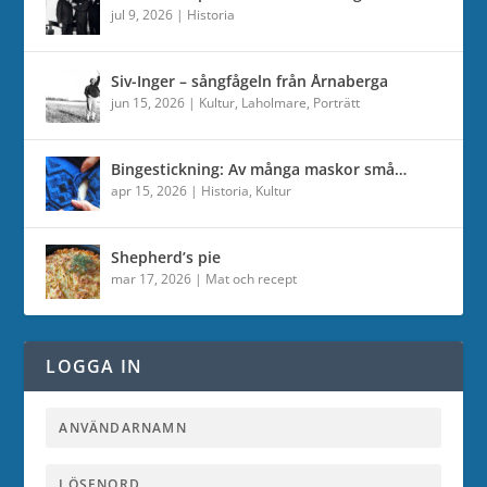
jul 9, 2026
|
Historia
Siv-Inger – sångfågeln från Årnaberga
jun 15, 2026
|
Kultur
,
Laholmare
,
Porträtt
Bingestickning: Av många maskor små…
apr 15, 2026
|
Historia
,
Kultur
Shepherd’s pie
mar 17, 2026
|
Mat och recept
LOGGA IN