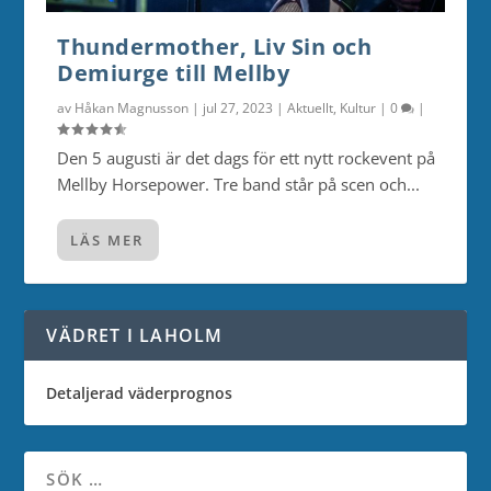
Thundermother, Liv Sin och
Demiurge till Mellby
av
Håkan Magnusson
|
jul 27, 2023
|
Aktuellt
,
Kultur
|
0
|
Den 5 augusti är det dags för ett nytt rockevent på
Mellby Horsepower. Tre band står på scen och...
LÄS MER
VÄDRET I LAHOLM
Detaljerad väderprognos