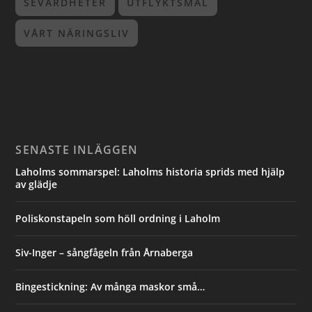
SEVÄRDHETER
UTFLYKTSMÅL
VÅRT NÄRINGSLIV
SENASTE INLÄGGEN
Laholms sommarspel: Laholms historia sprids med hjälp
av glädje
Poliskonstapeln som höll ordning i Laholm
Siv-Inger – sångfågeln från Årnaberga
Bingestickning: Av många maskor små…