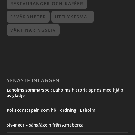
RESTAURANGER OCH KAFÉER
SEVÄRDHETER
UTFLYKTSMÅL
VÅRT NÄRINGSLIV
SENASTE INLÄGGEN
Laholms sommarspel: Laholms historia sprids med hjälp
av glädje
Poliskonstapeln som höll ordning i Laholm
Siv-Inger – sångfågeln från Årnaberga