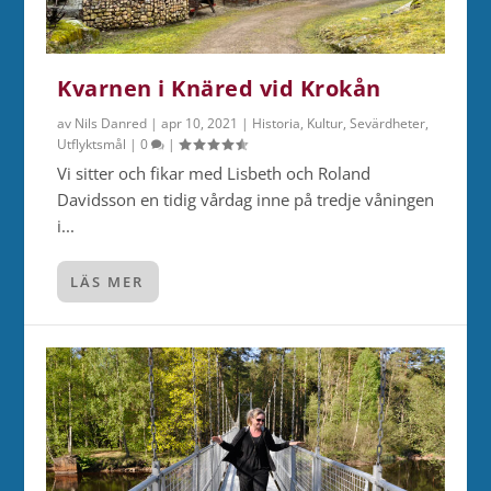
Kvarnen i Knäred vid Krokån
av
Nils Danred
|
apr 10, 2021
|
Historia
,
Kultur
,
Sevärdheter
,
Utflyktsmål
|
0
|
Vi sitter och fikar med Lisbeth och Roland
Davidsson en tidig vårdag inne på tredje våningen
i...
LÄS MER