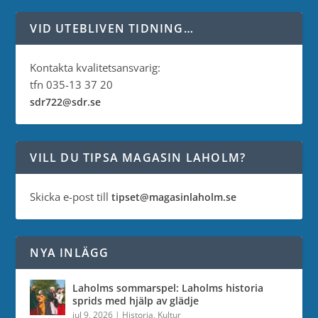
VID UTEBLIVEN TIDNING…
Kontakta kvalitetsansvarig:
tfn 035-13 37 20
sdr722@sdr.se
VILL DU TIPSA MAGASIN LAHOLM?
Skicka e-post till
tipset@magasinlaholm.se
NYA INLÄGG
Laholms sommarspel: Laholms historia
sprids med hjälp av glädje
jul 9, 2026
|
Historia
,
Kultur