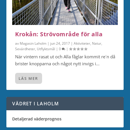
Krokån: Strövområde för alla
av
Magasin Laholm
|
jun 24, 2017
|
Aktiviteter
,
Natur
,
Sevärdheter
,
Utflyktsmål
|
0
|
När vintern rasat ut och Alla fåglar kommit re´n då
brister knopparna och något nytt invigs i...
LÄS MER
VÄDRET I LAHOLM
Detaljerad väderprognos