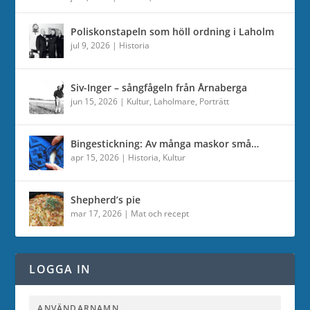
Poliskonstapeln som höll ordning i Laholm
jul 9, 2026
|
Historia
Siv-Inger – sångfågeln från Årnaberga
jun 15, 2026
|
Kultur
,
Laholmare
,
Porträtt
Bingestickning: Av många maskor små…
apr 15, 2026
|
Historia
,
Kultur
Shepherd’s pie
mar 17, 2026
|
Mat och recept
LOGGA IN