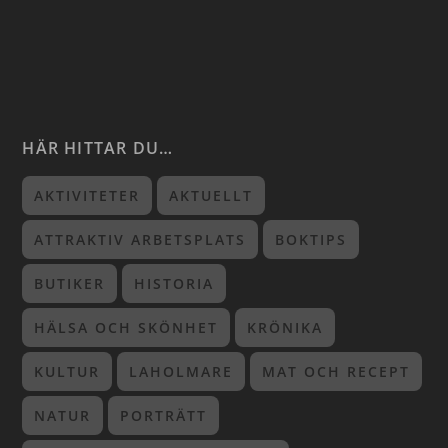
HÄR HITTAR DU…
AKTIVITETER
AKTUELLT
ATTRAKTIV ARBETSPLATS
BOKTIPS
BUTIKER
HISTORIA
HÄLSA OCH SKÖNHET
KRÖNIKA
KULTUR
LAHOLMARE
MAT OCH RECEPT
NATUR
PORTRÄTT