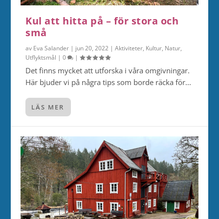
Kul att hitta på – för stora och
små
av
Eva Salander
|
jun 20, 2022
|
Aktiviteter
,
Kultur
,
Natur
,
Utflyktsmål
|
0
|
Det finns mycket att utforska i våra omgivningar.
Här bjuder vi på några tips som borde räcka för...
LÄS MER