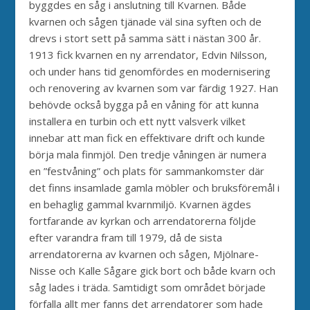
byggdes en såg i anslutning till Kvarnen. Både
kvarnen och sågen tjänade väl sina syften och de
drevs i stort sett på samma sätt i nästan 300 år.
1913 fick kvarnen en ny arrendator, Edvin Nilsson,
och under hans tid genomfördes en modernisering
och renovering av kvarnen som var färdig 1927. Han
behövde också bygga på en våning för att kunna
installera en turbin och ett nytt valsverk vilket
innebar att man fick en effektivare drift och kunde
börja mala finmjöl. Den tredje våningen är numera
en ”festvåning” och plats för sammankomster där
det finns insamlade gamla möbler och bruksföremål i
en behaglig gammal kvarnmiljö. Kvarnen ägdes
fortfarande av kyrkan och arrendatorerna följde
efter varandra fram till 1979, då de sista
arrendatorerna av kvarnen och sågen, Mjölnare-
Nisse och Kalle Sågare gick bort och både kvarn och
såg lades i träda. Samtidigt som området började
förfalla allt mer fanns det arrendatorer som hade