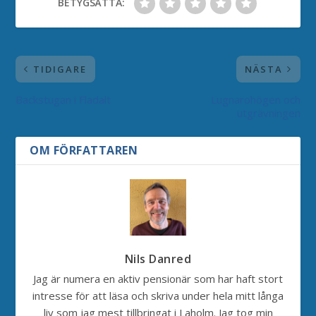
BETYGSÄTTA:
TIDIGARE
NÄSTA
Backstugan i Fladalt
Lugnarohögen och
utgrävningen
OM FÖRFATTAREN
Nils Danred
Jag är numera en aktiv pensionär som har haft stort
intresse för att läsa och skriva under hela mitt långa
liv som jag mest tillbringat i Laholm. Jag tog min