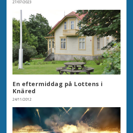
27/07/2023
En eftermiddag på Lottens i
Knäred
24/11/2012