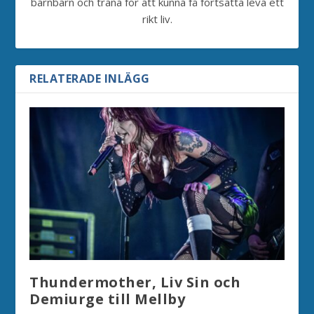
barnbarn och träna för att kunna få fortsätta leva ett
rikt liv.
RELATERADE INLÄGG
Thundermother, Liv Sin och
Demiurge till Mellby