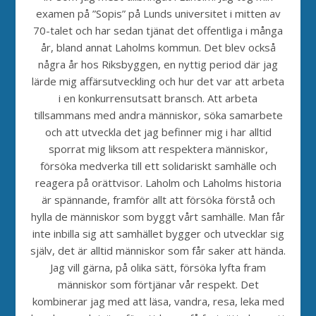
examen på ”Sopis” på Lunds universitet i mitten av
70-talet och har sedan tjänat det offentliga i många
år, bland annat Laholms kommun. Det blev också
några år hos Riksbyggen, en nyttig period där jag
lärde mig affärsutveckling och hur det var att arbeta
i en konkurrensutsatt bransch. Att arbeta
tillsammans med andra människor, söka samarbete
och att utveckla det jag befinner mig i har alltid
sporrat mig liksom att respektera människor,
försöka medverka till ett solidariskt samhälle och
reagera på orättvisor. Laholm och Laholms historia
är spännande, framför allt att försöka förstå och
hylla de människor som byggt vårt samhälle. Man får
inte inbilla sig att samhället bygger och utvecklar sig
själv, det är alltid människor som får saker att hända.
Jag vill gärna, på olika sätt, försöka lyfta fram
människor som förtjänar vår respekt. Det
kombinerar jag med att läsa, vandra, resa, leka med