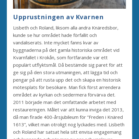
Upprustningen av Kvarnen
Lisbeth och Roland, liksom alla andra Knäredsbor,
kunde se hur området hade förfallit och
vandaliserats. Inte mycket fanns kvar av
byggnaderna på det gamla historiska området vid
Kvarnfallet i Krokån, som fortfarande var ett
populärt utflyktsmål. Då bestämde sig paret för att
ge sig på den stora utmaningen, att lägga tid och
pengar på att rusta upp det och skapa en historisk
mötesplats för besökare. Man fick först arrendera
området av kyrkan och sedermera förvärva det.
2011 började man det omfattande arbetet med
restaureringen. Målet var att kunna inviga det 2013,
då man firade 400-årsjubileum för ”Freden i Knäred
1613”, vilket man otroligt nog lyckades med. Lisbeth
och Roland har satsat hela sitt envisa engagemang