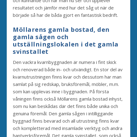
och kunnande och när man nu ser och upplever
resultatet och jämför med hur det såg ut när de
började så har de båda gjort en fantastisk bedrift.
Möllarens gamla bostad, den
gamla sågen och
utställningslokalen i det gamla
svinstallet
Den vackra kvarnbyggnaden är numera i fint skick
och renoverad både in- och utvändigt. En stor del av
kvarnutrustningen finns kvar och dessutom har man
samlat på sig redskap, bruksföremål, möbler, m.m.
som kan upplevas inne i byggnaden. På första
våningen finns också Möllarens gamla bostad inhyst,
som nu kan beskådas där det finns både unika och
genuina föremål. Den gamla sågen i intilliggande
byggnad finns bevarad och all utrustning finns kvar
och kompletterad med insamlade verktyg och andra
hantverksföremål. Det gamla svinstallet, som också