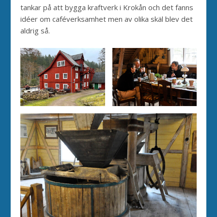
tankar på att bygga kraftverk i Krokån och det fanns
idéer om caféverksamhet men av olika skäl blev det
aldrig så.