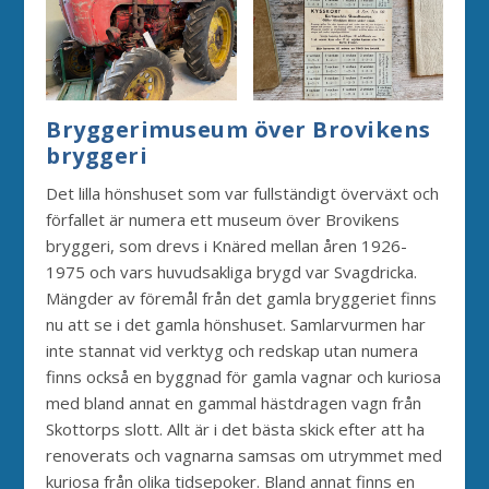
Bryggerimuseum över Brovikens
bryggeri
Det lilla hönshuset som var fullständigt överväxt och
förfallet är numera ett museum över Brovikens
bryggeri, som drevs i Knäred mellan åren 1926-
1975 och vars huvudsakliga brygd var Svagdricka.
Mängder av föremål från det gamla bryggeriet finns
nu att se i det gamla hönshuset. Samlarvurmen har
inte stannat vid verktyg och redskap utan numera
finns också en byggnad för gamla vagnar och kuriosa
med bland annat en gammal hästdragen vagn från
Skottorps slott. Allt är i det bästa skick efter att ha
renoverats och vagnarna samsas om utrymmet med
kuriosa från olika tidsepoker. Bland annat finns en