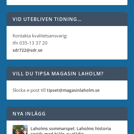
VID UTEBLIVEN TIDNING…
Kontakta kvalitetsansvarig:
tfn 035-13 37 20
sdr722@sdr.se
VILL DU TIPSA MAGASIN LAHOLM?
Skicka e-post till
tipset@magasinlaholm.se
NYA INLÄGG
Laholms sommarspel: Laholms historia
sprids med hjälp av glädje