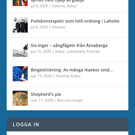
jul 9, 2026
|
Historia
,
Kultur
Poliskonstapeln som höll ordning i Laholm
jul 9, 2026
|
Historia
Siv-Inger – sångfågeln från Årnaberga
jun 15, 2026
|
Kultur
,
Laholmare
,
Porträtt
Bingestickning: Av många maskor små…
apr 15, 2026
|
Historia
,
Kultur
Shepherd’s pie
mar 17, 2026
|
Mat och recept
LOGGA IN