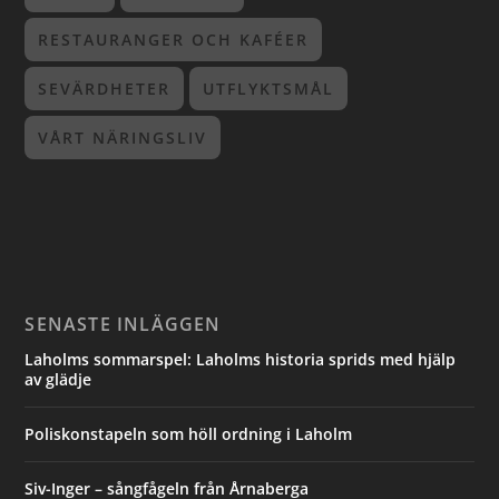
RESTAURANGER OCH KAFÉER
SEVÄRDHETER
UTFLYKTSMÅL
VÅRT NÄRINGSLIV
SENASTE INLÄGGEN
Laholms sommarspel: Laholms historia sprids med hjälp
av glädje
Poliskonstapeln som höll ordning i Laholm
Siv-Inger – sångfågeln från Årnaberga