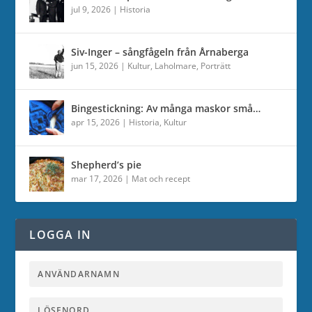
jul 9, 2026
|
Historia
Siv-Inger – sångfågeln från Årnaberga
jun 15, 2026
|
Kultur
,
Laholmare
,
Porträtt
Bingestickning: Av många maskor små…
apr 15, 2026
|
Historia
,
Kultur
Shepherd’s pie
mar 17, 2026
|
Mat och recept
LOGGA IN