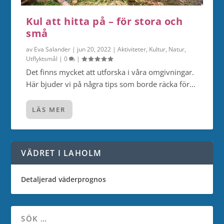
Kul att hitta på – för stora och
små
av
Eva Salander
|
jun 20, 2022
|
Aktiviteter
,
Kultur
,
Natur
,
Utflyktsmål
|
0
|
Det finns mycket att utforska i våra omgivningar.
Här bjuder vi på några tips som borde räcka för...
LÄS MER
VÄDRET I LAHOLM
Detaljerad väderprognos