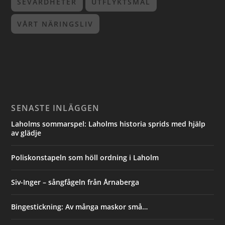
SEVÄRDHETER
UTFLYKTSMÅL
VÅRT NÄRINGSLIV
SENASTE INLÄGGEN
Laholms sommarspel: Laholms historia sprids med hjälp
av glädje
Poliskonstapeln som höll ordning i Laholm
Siv-Inger – sångfågeln från Årnaberga
Bingestickning: Av många maskor små…