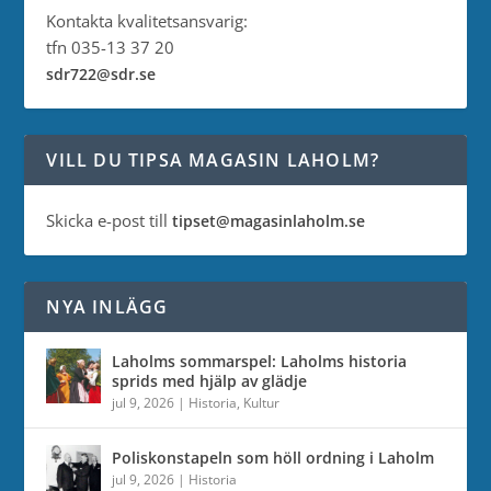
Kontakta kvalitetsansvarig:
tfn 035-13 37 20
sdr722@sdr.se
VILL DU TIPSA MAGASIN LAHOLM?
Skicka e-post till
tipset@magasinlaholm.se
NYA INLÄGG
Laholms sommarspel: Laholms historia
sprids med hjälp av glädje
jul 9, 2026
|
Historia
,
Kultur
Poliskonstapeln som höll ordning i Laholm
jul 9, 2026
|
Historia