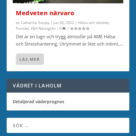
Medveten närvaro
av
Catharina Sanjay
|
jun 20, 2022
|
Hälsa och skönhet
,
Porträtt
,
Vårt Näringsliv
|
0
|
Det är en lugn och trygg atmosfär på AME Hälsa
och Stresshantering. Utrymmet är litet och intimt,...
LÄS MER
VÄDRET I LAHOLM
Detaljerad väderprognos