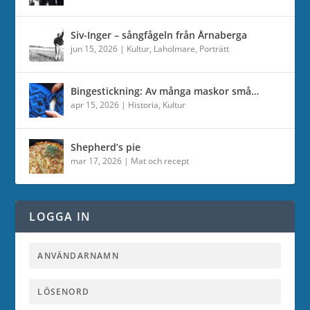
Siv-Inger – sångfågeln från Årnaberga
jun 15, 2026
|
Kultur
,
Laholmare
,
Porträtt
Bingestickning: Av många maskor små…
apr 15, 2026
|
Historia
,
Kultur
Shepherd’s pie
mar 17, 2026
|
Mat och recept
LOGGA IN