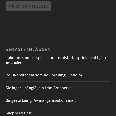
VÅRT NÄRINGSLIV
SENASTE INLÄGGEN
Laholms sommarspel: Laholms historia sprids med hjälp
av glädje
Poliskonstapeln som höll ordning i Laholm
Siv-Inger – sångfågeln från Årnaberga
Bingestickning: Av många maskor små…
Shepherd’s pie