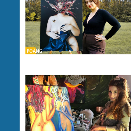
POÄNG
0
%