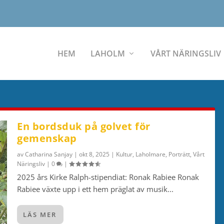
HEM
LAHOLM
VÅRT NÄRINGSLIV
En bordsduk på golvet för
gemenskap
av
Catharina Sanjay
|
okt 8, 2025
|
Kultur
,
Laholmare
,
Porträtt
,
Vårt
Näringsliv
|
0
|
2025 års Kirke Ralph-stipendiat: Ronak Rabiee Ronak
Rabiee växte upp i ett hem präglat av musik...
LÄS MER