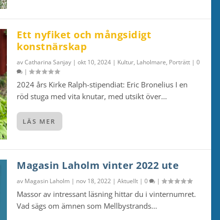
Ett nyfiket och mångsidigt
konstnärskap
av
Catharina Sanjay
|
okt 10, 2024
|
Kultur
,
Laholmare
,
Porträtt
|
0
|
2024 års Kirke Ralph-stipendiat: Eric Bronelius I en
röd stuga med vita knutar, med utsikt över...
LÄS MER
Magasin Laholm vinter 2022 ute
av
Magasin Laholm
|
nov 18, 2022
|
Aktuellt
|
0
|
Massor av intressant läsning hittar du i vinternumret.
Vad sägs om ämnen som Mellbystrands...