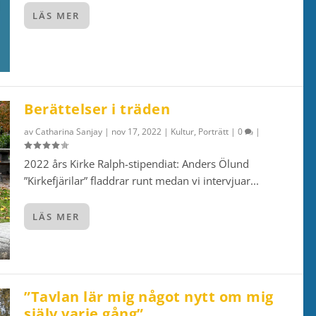
LÄS MER
Berättelser i träden
av
Catharina Sanjay
|
nov 17, 2022
|
Kultur
,
Porträtt
|
0
|
2022 års Kirke Ralph-stipendiat: Anders Ölund
”Kirkefjärilar” fladdrar runt medan vi intervjuar...
LÄS MER
”Tavlan lär mig något nytt om mig
själv varje gång”