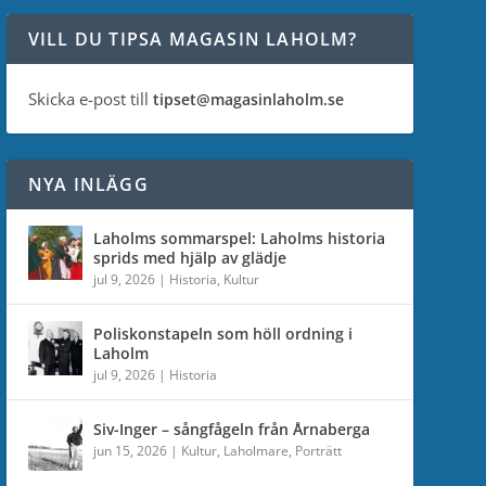
VILL DU TIPSA MAGASIN LAHOLM?
Skicka e-post till
tipset@magasinlaholm.se
NYA INLÄGG
Laholms sommarspel: Laholms historia
sprids med hjälp av glädje
jul 9, 2026
|
Historia
,
Kultur
Poliskonstapeln som höll ordning i
Laholm
jul 9, 2026
|
Historia
Siv-Inger – sångfågeln från Årnaberga
jun 15, 2026
|
Kultur
,
Laholmare
,
Porträtt