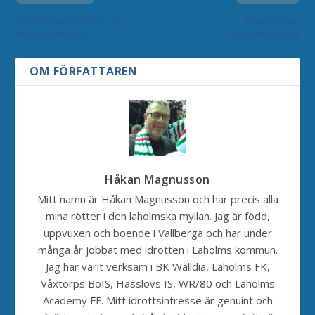
Rödvinspicklad röd lök
Kroppen är
med julsmaker
förändringsbar
OM FÖRFATTAREN
Håkan Magnusson
Mitt namn är Håkan Magnusson och har precis alla
mina rötter i den laholmska myllan. Jag är född,
uppvuxen och boende i Vallberga och har under
många år jobbat med idrotten i Laholms kommun.
Jag har varit verksam i BK Walldia, Laholms FK,
Våxtorps BoIS, Hasslövs IS, WR/80 och Laholms
Academy FF. Mitt idrottsintresse är genuint och