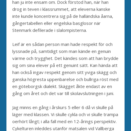
han ju inte ensam om. Dock förstod han, när han
drog in teven i klassrummet, att eleverna kanske
inte kunde koncentrera sig på de halländska åarna,
gångertabellen eller engelska basglosor när
Stenmark defilerade i slalompisterna.
Leif är en sådan person man hade respekt för och
lyssnade på, samtidigt som man kände en genuin
värme och trygghet. Det kändes som att han brydde
sig om sina elever på ett genuint sätt. Kan hända att
han också ingav respekt genom sitt yviga skägg och
ganska högresta uppenbarelse och bullriga röst med
en göteborgsk dialekt. Skägget åkte endast av en
gång om året och det var till skolavslutningen i juni.
Jag minns en gång i årskurs 5 eller 6 då vi skulle på
läger med klassen. Vi skulle cykla och vi skulle trampa
oerhört långt; i alla fall med en 12-årings perspektiv.
Cykelturen inleddes utanför matsalen vid Vallberga