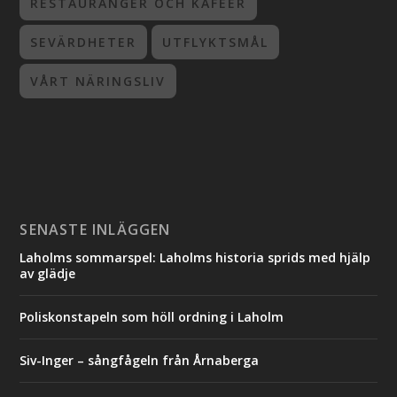
RESTAURANGER OCH KAFÉER
SEVÄRDHETER
UTFLYKTSMÅL
VÅRT NÄRINGSLIV
SENASTE INLÄGGEN
Laholms sommarspel: Laholms historia sprids med hjälp
av glädje
Poliskonstapeln som höll ordning i Laholm
Siv-Inger – sångfågeln från Årnaberga