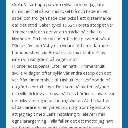
skola. Vi satt upp på våra cyklar och om jag inte
minns helt fel så var min cykel blå och hade en vit
sadel och troligen hade den också ett klistermärke
där det stod ”Säker cykel 1982”. Första stoppet var
Timmershult och det är en sträcka på cirka 18
kilometer. Då hade vi under färden passerat såväl
Ränneslöv som Ysby och vidare förbi min farmors
barndomshem vid Brödåkra, strax utanför Ysby,
innan vi svängde in på vägen mot
Hjörneredssjöarna. Efter en natt i Timmershult
skulle vi dagen efter cykla vår andra etapp och det
var från Timmershult till Hishult, där Leif bodde på
en gård centralt i byn. Den som på natten vågade
och ville fick lov att sova på Leifs höränne annars var
det inkvartering inne i boningshuset. Att ha haft en
sådan lärare är en ynnest och jag tror någonstans
att jag tagit med Leifs inställning till elever i min
egna lärargärning. I alla fall är det ett motto jag har;
att försöka skapa goda relationer med elever.