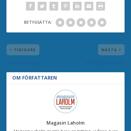
BETYGSÄTTA:
TIDIGARE
NÄSTA
Ebbaredsstugan
Backstugan i Fladalt
OM FÖRFATTAREN
Magasin Laholm
Magasin Laholm är inte bara en tidning, vi finns även