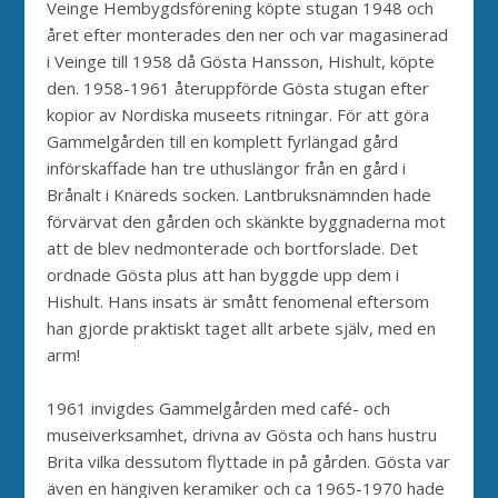
Veinge Hembygdsförening köpte stugan 1948 och
året efter monterades den ner och var magasinerad
i Veinge till 1958 då Gösta Hansson, Hishult, köpte
den. 1958-1961 återuppförde Gösta stugan efter
kopior av Nordiska museets ritningar. För att göra
Gammelgården till en komplett fyrlängad gård
införskaffade han tre uthuslängor från en gård i
Brånalt i Knäreds socken. Lantbruksnämnden hade
förvärvat den gården och skänkte byggnaderna mot
att de blev nedmonterade och bortforslade. Det
ordnade Gösta plus att han byggde upp dem i
Hishult. Hans insats är smått fenomenal eftersom
han gjorde praktiskt taget allt arbete själv, med en
arm!
1961 invigdes Gammelgården med café- och
museiverksamhet, drivna av Gösta och hans hustru
Brita vilka dessutom flyttade in på gården. Gösta var
även en hängiven keramiker och ca 1965-1970 hade