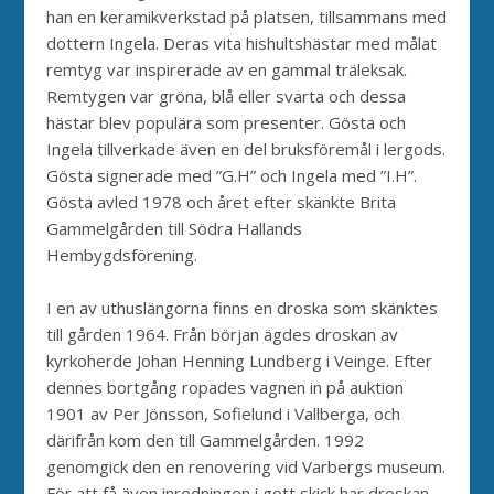
han en keramikverkstad på platsen, tillsammans med
dottern Ingela. Deras vita hishultshästar med målat
remtyg var inspirerade av en gammal träleksak.
Remtygen var gröna, blå eller svarta och dessa
hästar blev populära som presenter. Gösta och
Ingela tillverkade även en del bruksföremål i lergods.
Gösta signerade med ”G.H” och Ingela med ”I.H”.
Gösta avled 1978 och året efter skänkte Brita
Gammelgården till Södra Hallands
Hembygdsförening.
I en av uthuslängorna finns en droska som skänktes
till gården 1964. Från början ägdes droskan av
kyrkoherde Johan Henning Lundberg i Veinge. Efter
dennes bortgång ropades vagnen in på auktion
1901 av Per Jönsson, Sofielund i Vallberga, och
därifrån kom den till Gammelgården. 1992
genomgick den en renovering vid Varbergs museum.
För att få även inredningen i gott skick har droskan