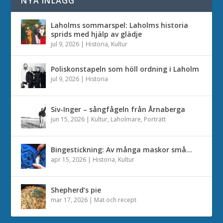
NYA INLÄGG
Laholms sommarspel: Laholms historia
sprids med hjälp av glädje
jul 9, 2026
|
Historia
,
Kultur
Poliskonstapeln som höll ordning i Laholm
jul 9, 2026
|
Historia
Siv-Inger – sångfågeln från Årnaberga
jun 15, 2026
|
Kultur
,
Laholmare
,
Porträtt
Bingestickning: Av många maskor små…
apr 15, 2026
|
Historia
,
Kultur
Shepherd’s pie
mar 17, 2026
|
Mat och recept