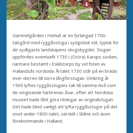
Gammelgården i Hishult är en fyrlängad 1700-
talsgård med ryggåsstuga i sydgötisk stil, typisk för
de sydligaste landskapens skogsbygder. Stugan
uppfördes eventuellt 1730 i (Östra) Karups socken,
närmare bestämt i Eskilstorps by vid foten av
Hallandsås nordsida. Årtalet 1730 står på en bräda
över dörren till norra långförstugan. Omkring år
1900 lyftes ryggåsstugans tak till samma nivå som
de omgivande härbrenas åsar, efter att Nordiska
museet hade låtit göra ritningar av originalstugan.
Det hade blivit vanligt att lyfta ryggåsstugor på det
viset under 1800-talet, särskilt i Skåne och även
förekommande i Halland.