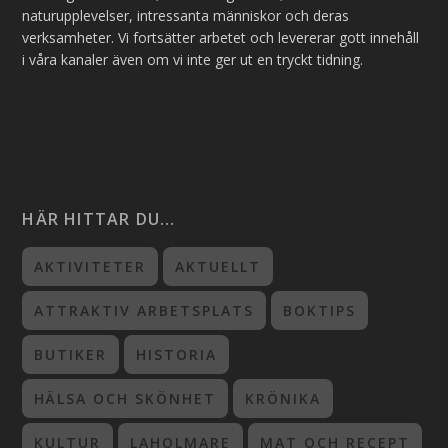
naturupplevelser, intressanta människor och deras
verksamheter. Vi fortsätter arbetet och levererar gott innehåll
i våra kanaler även om vi inte ger ut en tryckt tidning.
HÄR HITTAR DU…
AKTIVITETER
AKTUELLT
ATTRAKTIV ARBETSPLATS
BOKTIPS
BUTIKER
HISTORIA
HÄLSA OCH SKÖNHET
KRÖNIKA
KULTUR
LAHOLMARE
MAT OCH RECEPT