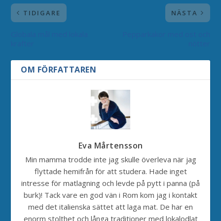
TIDIGARE
NÄSTA
Globala mål med lokala
Pepparkakor med ost och
krafter
nötter
OM FÖRFATTAREN
Eva Mårtensson
Min mamma trodde inte jag skulle överleva när jag
flyttade hemifrån för att studera. Hade inget
intresse för matlagning och levde på pytt i panna (på
burk)! Tack vare en god vän i Rom kom jag i kontakt
med det italienska sättet att laga mat. De har en
enorm stolthet och långa traditioner med lokalodlat