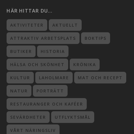
HÄR HITTAR DU…
AKTIVITETER
AKTUELLT
ATTRAKTIV ARBETSPLATS
BOKTIPS
BUTIKER
HISTORIA
HÄLSA OCH SKÖNHET
KRÖNIKA
KULTUR
LAHOLMARE
MAT OCH RECEPT
NATUR
PORTRÄTT
RESTAURANGER OCH KAFÉER
SEVÄRDHETER
UTFLYKTSMÅL
VÅRT NÄRINGSLIV