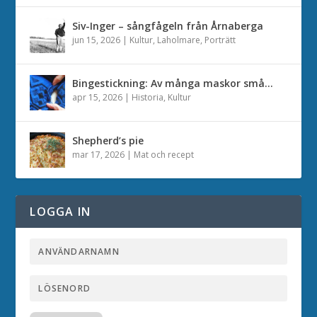
Siv-Inger – sångfågeln från Årnaberga
jun 15, 2026
|
Kultur
,
Laholmare
,
Porträtt
Bingestickning: Av många maskor små…
apr 15, 2026
|
Historia
,
Kultur
Shepherd’s pie
mar 17, 2026
|
Mat och recept
LOGGA IN