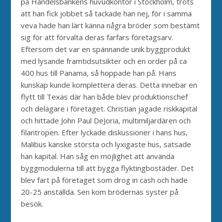
på Handelsbankens huvudkontor i Stockholm, trots
att han fick jobbet så tackade han nej, för i samma
veva hade han lärt känna några bröder som bestämt
sig för att förvalta deras farfars företagsarv.
Eftersom det var en spännande unik byggprodukt
med lysande framtidsutsikter och en order på ca
400 hus till Panama, så hoppade han på. Hans
kunskap kunde komplettera deras. Detta innebar en
flytt till Texas där han både blev produktionschef
och delägare i företaget. Christian jagade riskkapital
och hittade John Paul DeJoria, multimiljardären och
filantropen. Efter lyckade diskussioner i hans hus,
Malibus kanske största och lyxigaste hus, satsade
han kapital. Han såg en möjlighet att använda
byggmodulerna till att bygga flyktingbostäder. Det
blev fart på företaget som drog in cash och hade
20-25 anställda. Sen kom brödernas syster på
besök.