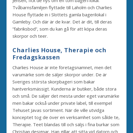
Jensen, fick de nys om en tom bageri-lokal.
Tvåbarnsfamiljen flyttade till Laholm och Charlies
House flyttade in i Slottets gamla bagerilokal i
Gamleby. Och där är de kvar. Det är dit, till deras
”fabriksbod”, som du kan gå för att köpa deras
skorpor och teer.
Charlies House, Therapie och
Fredagskassen
Charlies House är inte företagsnamnet, men det
varumärke som de säljer skorpor under. De är
Sveriges största skorpbageri som bakar
hantverksmässigt. Kunderna är butiker, både stora
och små. De säljer det mesta under eget varumärke
men bakar också under private label, till exempel
Tehuset Javas sortiment. När de ville utvidga
konceptet tog de över en verksamhet som sålde te,
Therapie. Teet blandas till och säljs i fina burkar som
Christian designar. Han gillar att sitta vid datorn och