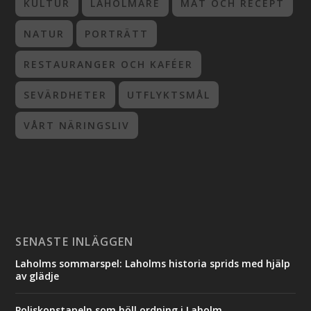
KULTUR
LAHOLMARE
MAT OCH RECEPT
NATUR
PORTRÄTT
RESTAURANGER OCH KAFÉER
SEVÄRDHETER
UTFLYKTSMÅL
VÅRT NÄRINGSLIV
SENASTE INLÄGGEN
Laholms sommarspel: Laholms historia sprids med hjälp
av glädje
Poliskonstapeln som höll ordning i Laholm