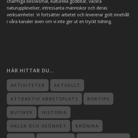
charmiga besöksmål, kulturella godbitar, vackra
naturupplevelser, intressanta människor och deras
verksamheter. Vi fortsätter arbetet och levererar gott innehåll
i våra kanaler även om vi inte ger ut en tryckt tidning.
HÄR HITTAR DU…
AKTIVITETER
AKTUELLT
ATTRAKTIV ARBETSPLATS
BOKTIPS
BUTIKER
HISTORIA
HÄLSA OCH SKÖNHET
KRÖNIKA