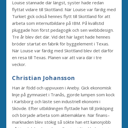
Louise stannade där längst, syster hade redan
flyttat vidare till Skottland. När Louise var färdig med
Turkiet gick också hennes flytt till Skottland för att
arbeta som internutbildare på IBM. På kvällstid
pluggade hon först pedagogik och sen webbdesign.
Tre år blev det där. Vid det här laget hade hennes
bröder startat en fabrik för byggelement i Texas.
När Louise var färdig med Skottland blev det därför
en resa till Texas. Planen var att vara där i tre
veckor.
Christian Johansson
Han är född och uppvuxen i Aneby. Gick ekonomisk
linje på gymnasiet i Tranås, gjorde lumpen som kock
i Karlsborg och läste sen industriell ekonomi i
Skövde. Efter utbildningen flyttade han till Jönköping
och började arbeta som aktiemäklare. När finans–
marknaden blev stökig så sökte han ett kanonjobb