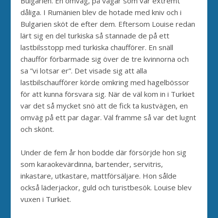
Bulgarien. En omväg, på vägar som var extremt
dåliga. I Rumänien blev de hotade med kniv och i
Bulgarien sköt de efter dem. Eftersom Louise redan
lärt sig en del turkiska så stannade de på ett
lastbilsstopp med turkiska chaufförer. En snäll
chaufför förbarmade sig över de tre kvinnorna och
sa ”vi lotsar er”. Det visade sig att alla
lastbilschaufförer körde omkring med hagelbössor
för att kunna försvara sig. När de väl kom in i Turkiet
var det så mycket snö att de fick ta kustvägen, en
omväg på ett par dagar. Väl framme så var det lugnt
och skönt.
Under de fem år hon bodde där försörjde hon sig
som karaokevärdinna, bartender, servitris,
inkastare, utkastare, mattförsäljare. Hon sålde
också läderjackor, guld och turistbesök. Louise blev
vuxen i Turkiet.