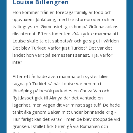
Louise Billengren
Hon kommer från en företagarfamilj, är född och
uppvuxen i Jönköping, med tre storebröder och en
tvillingsyster. Gymnasiet gick hon på Grännaskolans
riksinternat. Efter studenten -94, tyckte mamma att
Louise skulle ta ett sabbatsår och ge sig ut i världen.
Det blev Turkiet. Varför just Turkiet? Det var det
landet hon varit på semester i senast. Tja, varför
inte?
Efter ett år hade även mamma och syster blivit
sugna på Turkiet så när Louise var hemma i
Jönköping på besök packades en Cheva Van och
flyttlasset gick till Alanya där det väntade en
lägenhet, men vägen dit var minst sagt tuff. De hade
tänkt åka genom Balkan mitt under brinnande krig –
Hur farligt kan det vara? – men de blev stoppade vid
gränsen. Istället fick turen gå via Rumänien och