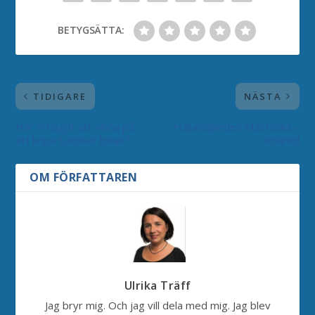
BETYGSÄTTA:
TIDIGARE
NÄSTA
Har vi något att vinna på
Hallandsleden Mästocka –
att köpa tjänster lokalt?
Knäred
OM FÖRFATTAREN
Ulrika Träff
Jag bryr mig. Och jag vill dela med mig. Jag blev