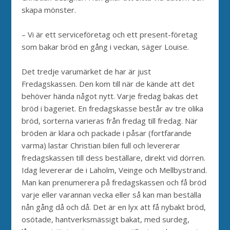
skapa mönster.
– Vi är ett serviceföretag och ett present-företag
som bakar bröd en gång i veckan, säger Louise.
Det tredje varumärket de har är just
Fredagskassen. Den kom till när de kände att det
behöver hända något nytt. Varje fredag bakas det
bröd i bageriet. En fredagskasse består av tre olika
bröd, sorterna varieras från fredag till fredag. När
bröden är klara och packade i påsar (fortfarande
varma) lastar Christian bilen full och levererar
fredagskassen till dess beställare, direkt vid dörren.
Idag levererar de i Laholm, Veinge och Mellbystrand.
Man kan prenumerera på fredagskassen och få bröd
varje eller varannan vecka eller så kan man beställa
nån gång då och då. Det är en lyx att få nybakt bröd,
osötade, hantverksmässigt bakat, med surdeg,