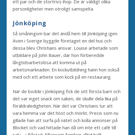
ett par och de stortrivs ihop. De är väldigt olika
personligheter men otroligt samspelta.
Jönköping
Så småningom bar det ändå hem till Jönköping igen.
Även i Sverige byggde företaget en del hus och
dessa blev Christians ansvar. Louise arbetade som
utbildare på John Bauer, där hon förberedde
långtidsarbetslösa att komma ut på
arbetsmarknaden. En kockutbildning hann hon också
med och ett arbete som kock på en restaurang.
När de bodde i Jönköping fick de sitt första barn och
det var inget snack om saken, de skulle dela lika på
föräldraledigheten. När det var Christians tur att
vara hemma var det höst och mörkt. Precis som nu
gillade han att surfa på nätet och kolla annonser på
Blocket och vad hittade han då om inte ett café till
salu – i Båstad. Eftersom familjen alltid haft