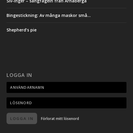
Siv-Inger – sångfågeln från Årnaberga
Bingestickning: Av många maskor små…
Shepherd’s pie
LOGGA IN
LOGGA IN
Förlorat mitt lösenord