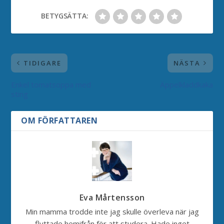
BETYGSÄTTA:
TIDIGARE
NÄSTA
Enkel tomatsoppa med
Äppelkladdkaka
sting
OM FÖRFATTAREN
Eva Mårtensson
Min mamma trodde inte jag skulle överleva när jag
flyttade hemifrån för att studera. Hade inget