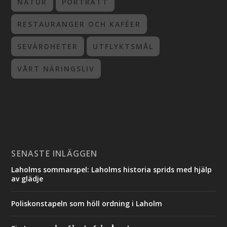
NATUR
PORTRÄTT
RESTAURANGER OCH KAFÉER
SEVÄRDHETER
UTFLYKTSMÅL
VÅRT NÄRINGSLIV
SENASTE INLÄGGEN
Laholms sommarspel: Laholms historia sprids med hjälp
av glädje
Poliskonstapeln som höll ordning i Laholm